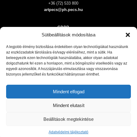
+36 (72) 533 800
artpecs@ph.pecs.hu
GDPR
Sütibeállítások módosítása
Impresszum
Adatkezelési tájékoztató
A legjobb élmény biztosítása érdekében olyan technológiákat használunk
az eszközadatok tárolására és/vagy eléréséhez, mint a sütik. Ha
beleegyezik ezen technológiák használatába, akkor olyan adatokat
dolgozhatunk fel ezen a honlapon, mint a böngészési viselkedés vagy az
egyedi azonosítók. A hozzájárulás elmulasztása vagy visszavonása
bizonyos jellemzőket és funkciókat hátrányosan érinthet.
Mindent elfogad
Mindent elutasít
Beállítások megtekintése
© 2026 Pécs Megyei Jogú Város • Minden jog fenntartva!
Adatvédelmi tájékoztató
Adatkezelési tájékoztató
Süti tájékoztató
Impresszum