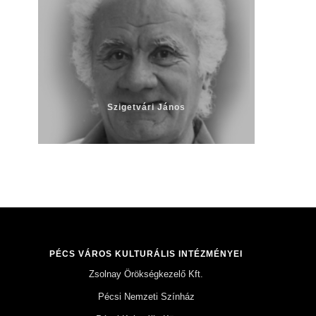
Szigetvári János
PÉCS VÁROS KULTURÁLIS INTÉZMÉNYEI
Zsolnay Örökségkezelő Kft.
Pécsi Nemzeti Színház