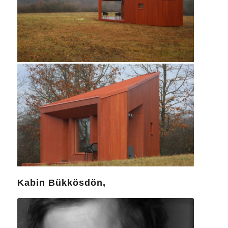
Kabin Bükkösdön,